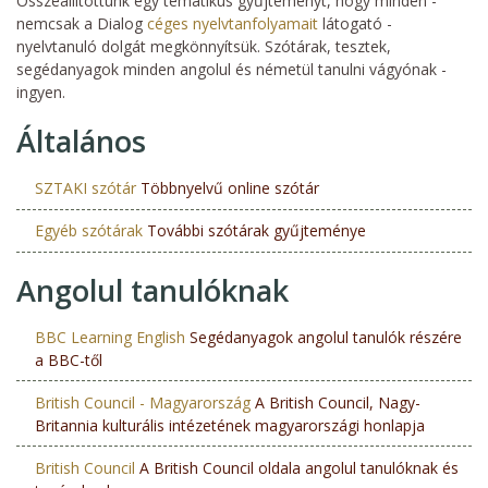
Összeállítottunk egy tematikus gyűjteményt, hogy minden -
nemcsak a Dialog
céges nyelvtanfolyamait
látogató -
nyelvtanuló dolgát megkönnyítsük. Szótárak, tesztek,
segédanyagok minden angolul és németül tanulni vágyónak -
ingyen.
Általános
SZTAKI szótár
Többnyelvű online szótár
Egyéb szótárak
További szótárak gyűjteménye
Angolul tanulóknak
BBC Learning English
Segédanyagok angolul tanulók részére
a BBC-től
British Council - Magyarország
A British Council, Nagy-
Britannia kulturális intézetének magyarországi honlapja
British Council
A British Council oldala angolul tanulóknak és