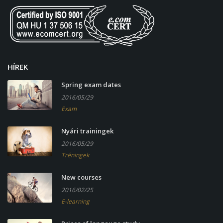
HÍREK
Spring exam dates
2016/05/29
Exam
Nyári trainingek
2016/05/29
Tréningek
New courses
2016/02/25
E-learning