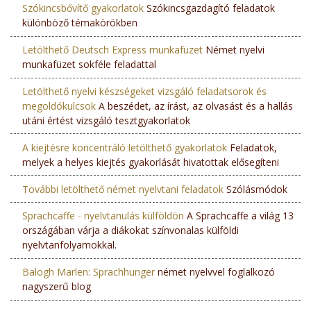
Szókincsbővítő gyakorlatok
Szókincsgazdagító feladatok
különböző témakörökben
Letölthető Deutsch Express munkafüzet
Német nyelvi
munkafüzet sokféle feladattal
Letölthető nyelvi készségeket vizsgáló feladatsorok és
megoldókulcsok
A beszédet, az írást, az olvasást és a hallás
utáni értést vizsgáló tesztgyakorlatok
A kiejtésre koncentráló letölthető gyakorlatok
Feladatok,
melyek a helyes kiejtés gyakorlását hivatottak elősegíteni
További letölthető német nyelvtani feladatok
Szólásmódok
Sprachcaffe - nyelvtanulás külföldön
A Sprachcaffe a világ 13
országában várja a diákokat színvonalas külföldi
nyelvtanfolyamokkal.
Balogh Marlen: Sprachhunger
német nyelvvel foglalkozó
nagyszerű blog