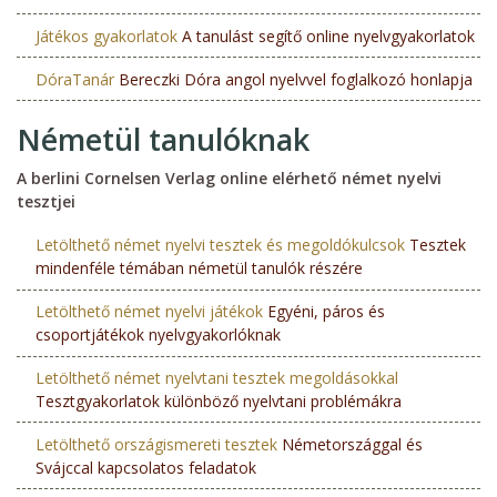
Játékos gyakorlatok
A tanulást segítő online nyelvgyakorlatok
DóraTanár
Bereczki Dóra angol nyelvvel foglalkozó honlapja
Németül tanulóknak
A berlini Cornelsen Verlag online elérhető német nyelvi
tesztjei
Letölthető német nyelvi tesztek és megoldókulcsok
Tesztek
mindenféle témában németül tanulók részére
Letölthető német nyelvi játékok
Egyéni, páros és
csoportjátékok nyelvgyakorlóknak
Letölthető német nyelvtani tesztek megoldásokkal
Tesztgyakorlatok különböző nyelvtani problémákra
Letölthető országismereti tesztek
Németországgal és
Svájccal kapcsolatos feladatok