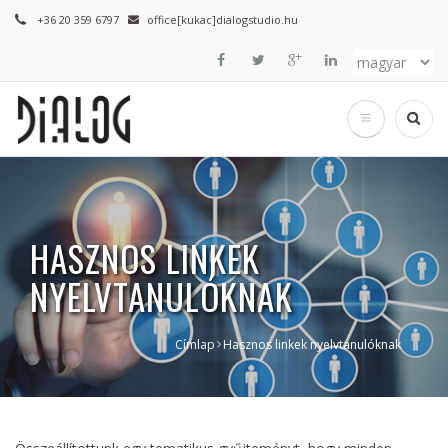
Ugrás
+36 20 359 6797
office[kukac]dialogstudio.hu
a
tartalomra
Select
your
Keresé
language
HASZNOS LINKEK
NYELVTANULÓKNAK
Címlap
Hasznos linkek nyelvtanulóknak
Morzsa