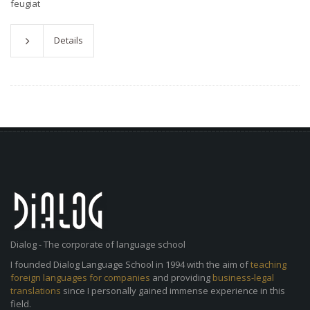
feugiat
Details
Dialog - The corporate of language school
I founded Dialog Language School in 1994 with the aim of
teaching
foreign languages for companies
and providing
business-legal
translations
since I personally gained immense experience in this
field.